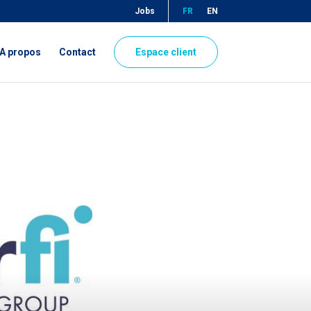
Jobs
FR
EN
A propos
Contact
Espace client