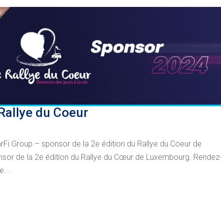
Rallye du Coeur
rFi Group – sponsor de la 2e édition du Rallye du Coeur de
nsor de la 2e édition du Rallye du Cœur de Luxembourg. Rendez
...