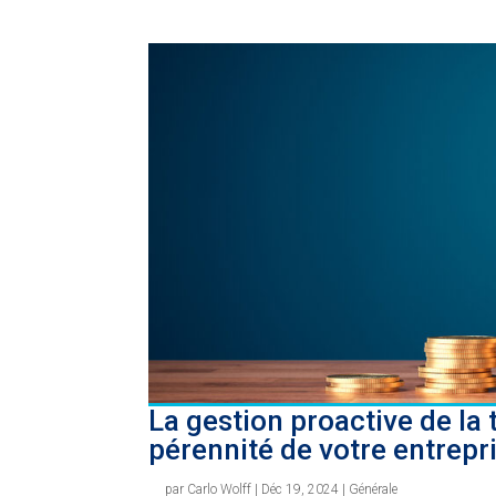
La gestion proactive de la t
pérennité de votre entrepr
par
Carlo Wolff
|
Déc 19, 2024
|
Générale