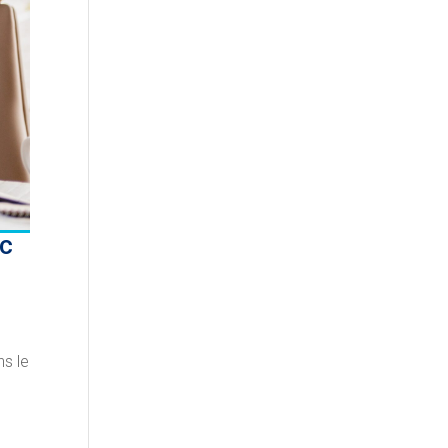
ec
ns le